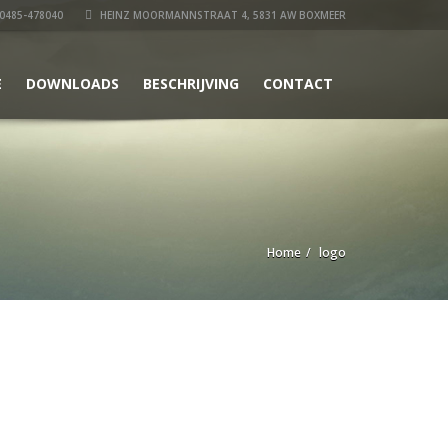
0485-478040
HEINZ MOORMANNSTRAAT 4, 5831 AW BOXMEER
E
DOWNLOADS
BESCHRIJVING
CONTACT
Home
logo